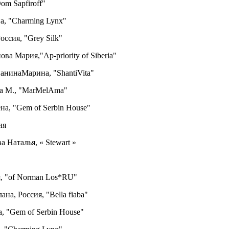
om Sapfiroff"
а, "Charming Lynx"
оссия, "Grey Silk"
ова Мария,"Ap-priority of Siberia"
нанинаМарина, "ShantiVita"
ва М., "MarMelAma"
на, "Gem of Serbin House"
ия
 Наталья, « Stewart »
я, "of Norman Los*RU"
ана, Россия, "Bella fiaba"
, "Gem of Serbin House"