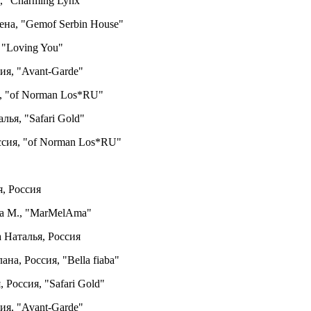
, "Charming Lynx"
ена, "Gemof Serbin House"
 "Loving You"
ия, "Avant-Garde"
я, "of Norman Los*RU"
лья, "Safari Gold"
оссия, "of Norman Los*RU"
я, Россия
ва М., "MarMelAma"
а Наталья, Россия
ана, Россия, "Bella fiaba"
 Россия, "Safari Gold"
ия, "Avant-Garde"