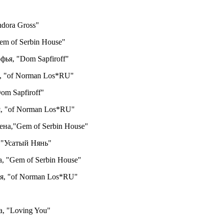
ndora Gross"
m of Serbin House"
ья, "Dom Sapfiroff"
, "of Norman Los*RU"
om Sapfiroff"
я, "of Norman Los*RU"
ена,"Gem of Serbin House"
, "Усатый Нянь"
, "Gem of Serbin House"
ия, "of Norman Los*RU"
, "Loving You"