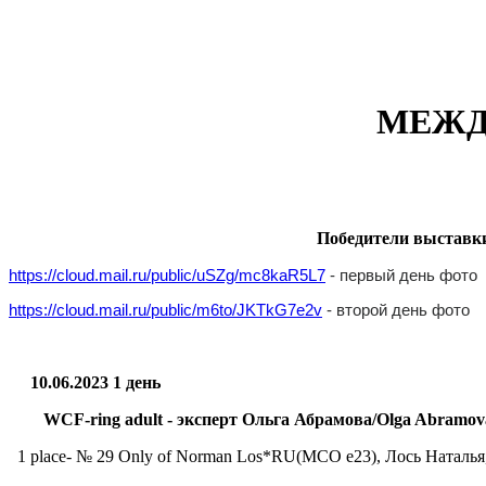
МЕЖД
Победители выставк
https://cloud.mail.ru/public/uSZg/mc8kaR5L7
- первый день фото
https://cloud.mail.ru/public/m6to/JKTkG7e2v
- второй день фото
10.06.2023
1 день
WCF-ring adult - эксперт Ольга Абрамова/Olga Abramov
1 place- № 29 Only of Norman Los*RU(MCO e23), Лось Наталья