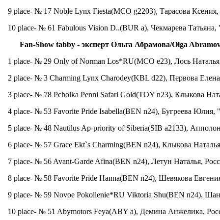
9 place- № 17 Noble Lynx Fiesta(MCO g2203), Тарасова Ксения
10 place- № 61 Fabulous Vision D..(BUR a), Чекмарева Татьяна, 
Fan-Show tabby -
эксперт
Ольга
Абрамова
/Olga Abramo
1 place- № 29 Only of Norman Los*RU(MCO e23), Лось Наталья
2 place- № 3 Charming Lynx Charodey(KBL d22), Первова Елена
3 place- № 78 Pcholka Penni Safari Gold(TOY n23), Клыкова Ната
4 place- № 53 Favorite Pride Isabella(BEN n24), Бугреева Юлия, "
5 place- № 48 Nautilus Ap-priority of Siberia(SIB a2133), Апполон
6 place- № 57 Grace Ekt`s Charming(BEN n24), Клыкова Наталья,
7 place- № 56 Avant-Garde Afina(BEN n24), Летун Наталья, Росс
8 place- № 58 Favorite Pride Hanna(BEN n24), Шевякова Евгени
9 place- № 59 Novoe Pokollenie*RU Viktoria Shu(BEN n24), Ша
10 place- № 51 Abymotors Feya(ABY a), Демина Анжелика, Рос