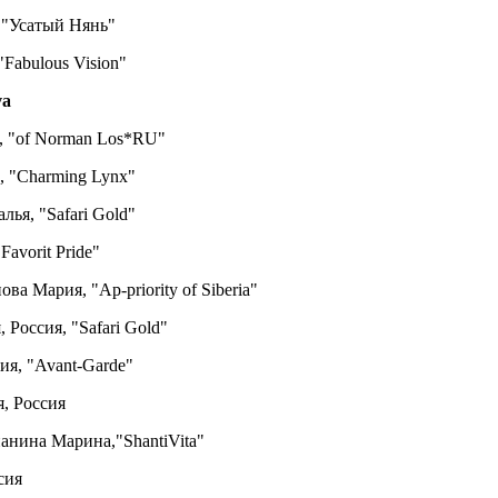
, "Усатый Нянь"
"Fabulous Vision"
va
, "of Norman Los*RU"
, "Charming Lynx"
лья, "Safari Gold"
Favorit Pride"
ова Мария, "Ap-priority of Siberia"
 Россия, "Safari Gold"
ия, "Avant-Garde"
я, Россия
нанина Марина,"ShantiVita"
сия