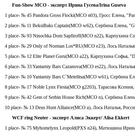
Fun-Show MCO -
эксперт
Ирина
Гусева
/Irina Guseva
1 place- № 45 Pandora Gross Flocki(MCO n03), Гросс Елена, "Pa
2 place- № 11 BeksiBaks Captain(MCO w62), Сербина Елена, "Ge
3 place- № 93 Ninochka Dom Sapfiroff(MCO n22), Карпухина Соф
4 place- № 29 Only of Norman Los*RU(MCO e23), Лось Наталья
5 place- № 12 Elite Planet Guru(MCO a22), Карпухина Софья, "D
6 place- № 33 Yantarniy Bars Cazanova(MCO es22), Лось Наталь
7 place- № 10 Yantarniy Bars C`Metelitsa(MCO w61), Сербина Ел
8 place- № 17 Noble Lynx Fiesta(MCO g2203), Тарасова Ксения
9 place- № 42 Gem of Serbin House Rich(MCO n), Сербина Елена
10 place- № 13 Deus Hunt Alliance(MCO a), Лось Наталья, Росс
WCF ring Neuter -
эксперт
Алиса
Эккерт
/ Alisa Ekkert
1 place- № 75 Myhomelynx Leopold(PXS n24), Матюшина Ирина