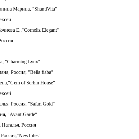
анина Марина, "ShantiVita"
ексей
очнева Е.,"Corneliz Elegant"
Россия
а, "Charming Lynx"
ана, Россия, "Bella fiaba"
ена,"Gem of Serbin House"
ексей
лья, Россия, "Safari Gold"
ия, "Avant-Garde"
а Наталья, Россия
 Россия,"NewLifes"