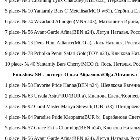
4 place- № 3 Charming Lynx Charodey(KBL d22), Первова Елена
5 place- № 10 Yantarniy Bars C`Metelitsa(MCO w61), Сербина Ел
6 place- № 74 Wizarland Afinogen(MNS a03), Матюшина Ирина,
7 place- № 56 Avant-Garde Afina(BEN n24), Летун Наталья, Росс
8 place- № 13 Deus Hunt Alliance(MCO a), Лось Наталья, Росси
9 place- № 78 Pcholka Penni Safari Gold(TOY n23), Клыкова Ната
10 place- № 40 Yantarniy Bars Cherry(MCO f), Лось, Наталья, Р
Fun-show SH -
эксперт
Ольга
Абрамова
/Olga Abramova
1 place- № 58 Favorite Pride Hanna(BEN n24), Шевякова Евгени
2 place- № 63 Ursula Astra*RU(BUR a), Иванова Елена/Корнее
3 place- № 92 Coral Master Mariya Stewart(TOB n33), Шиндряев
4 place- № 64 Paradise Pride Kleopatra(BUR b), Барабанова Светл
5 place- № 57 Grace Ekt`s Charming(BEN n24), Клыкова Наталья,
6 place- № 56 Avant-Garde Afina(BEN n24), Летун Наталья, Росс