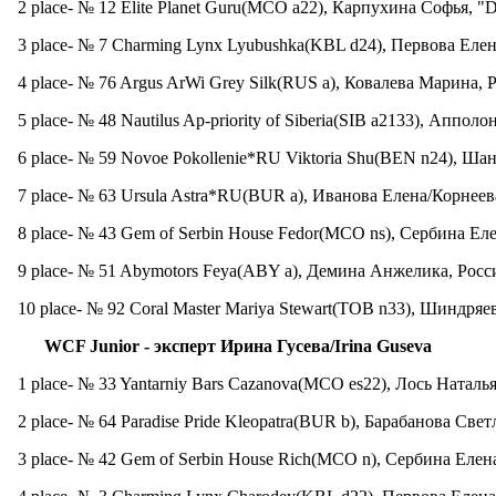
2 place- № 12 Elite Planet Guru(MCO a22), Карпухина Софья, "D
3 place- № 7 Charming Lynx Lyubushka(KBL d24), Первова Елен
4 place- № 76 Argus ArWi Grey Silk(RUS a), Ковалева Марина, Р
5 place- № 48 Nautilus Ap-priority of Siberia(SIB a2133), Апполон
6 place- № 59 Novoe Pokollenie*RU Viktoria Shu(BEN n24), Ша
7 place- № 63 Ursula Astra*RU(BUR a), Иванова Елена/Корнее
8 place- № 43 Gem of Serbin House Fedor(MCO ns), Сербина Еле
9 place- № 51 Abymotors Feya(ABY a), Демина Анжелика, Росс
10 place- № 92 Coral Master Mariya Stewart(TOB n33), Шиндряева
WCF Junior -
эксперт
Ирина
Гусева
/Irina Guseva
1 place- № 33 Yantarniy Bars Cazanova(MCO es22), Лось Наталь
2 place- № 64 Paradise Pride Kleopatra(BUR b), Барабанова Светл
3 place- № 42 Gem of Serbin House Rich(MCO n), Сербина Елена