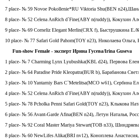
7 place- № 59 Novoe Pokollenie*RU Viktoria Shu(BEN n24),Шан
8 place- № 52 Celena AnRich d`Fine(ABY n(ruddy)), Кокухин Ал
9 place- № 69 Corneliz Elegant Merlin(CRX f), Быструшкина Е./К
10 place- № 77 Safari Gold Pahom(TOY n23), Николаева Ольга, 
Fun-show Female -
эксперт
Ирина
Гусева
/Irina Guseva
1 place- № 7 Charming Lynx Lyubushka(KBL d24), Первова Елен
2 place- № 64 Paradise Pride Kleopatra(BUR b), Барабанова Светл
3 place- № 10 Yantarniy Bars C`Metelitsa(MCO w61), Сербина Ел
4 place- № 52 Celena AnRich d`Fine(ABY n(ruddy)), Кокухин Ал
5 place- № 78 Pcholka Penni Safari Gold(TOY n23), Клыкова Ната
6 place- № 56 Avant-Garde Afina(BEN n24), Летун Наталья, Росс
7 place- № 92 Coral Master Mariya Stewart(TOB n33), Шиндряев
8 place- № 60 NewLifes Alika(BRI nv12), Коноплева Анастисия,