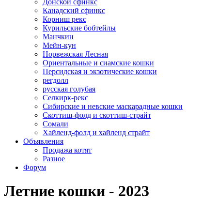
Донской сфинкс
Канадский сфинкс
Корниш рекс
Курильские бобтейлы
Манчкин
Мейн-кун
Норвежская Лесная
Ориентальные и сиамские кошки
Персидская и экзотические кошки
регдолл
русская голубая
Селкирк-рекс
Сибирские и невские маскарадные кошки
Скоттиш-фолд и скоттиш-страйт
Сомали
Хайленд-фолд и хайленд страйт
Объявления
Продажа котят
Разное
Форум
Летние кошки - 2023